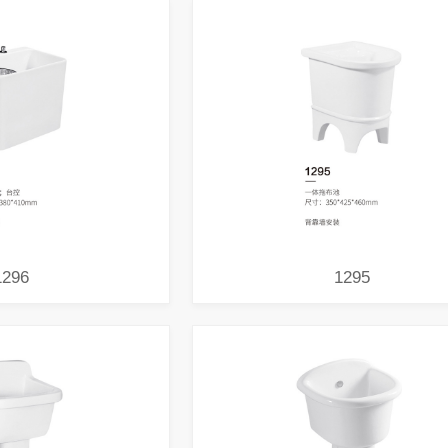
1296
1295